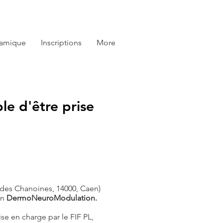
amique
Inscriptions
More
e d'être prise
des Chanoines, 14000, Caen)
on
DermoNeuroModulation.
e en charge par le FIF PL,