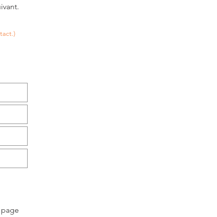
ivant.
tact.)
a page