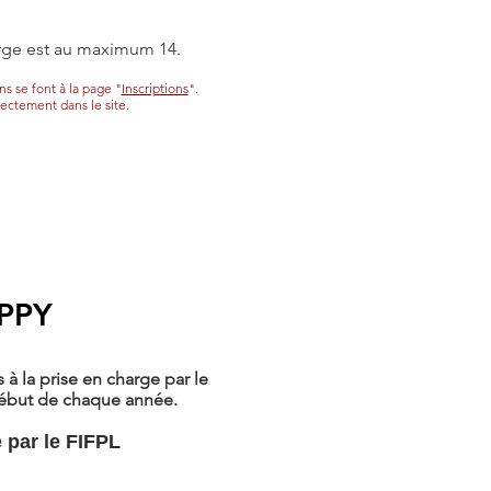
arge est au maximum 14.
ns se font à la page "
Inscriptions
".
rectement dans le site.
APPY
 la prise en charge par le
début de chaque année.
 par le FIFPL