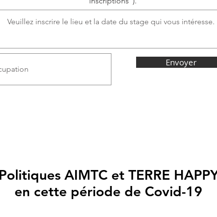
"inscriptions").
t
o
i
r
e
Envoyer
Politiques AIMTC et TERRE HAPP
en cette période de Covid-19