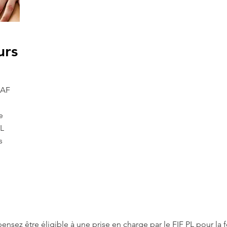
urs
SAF
e
PL
s
pensez être éligible à une prise en charge par le FIF PL pour la 