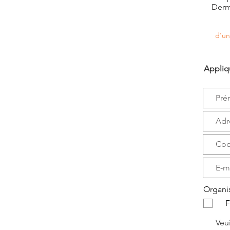
Dermo
d'un
Appliq
Organi
F
Veui