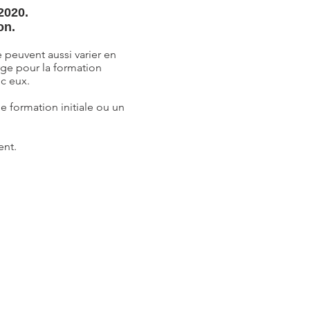
2020.
on.
 peuvent aussi varier en
rge pour la formation
c eux.
e formation initiale ou un
ent.