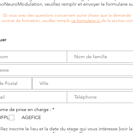
NeuroModulation, veuillez remplir et envoyer le formulaire su
(Si vous avez des questions concernant autre chose que la demande
 contrat de formation, veuillez remplir
ce formulaire-ci
de la section con
uer
O
sme de prise en charge :
*
b
IFPL
AGEFICE
l
i
g
llez inscrire le lieu et la date du stage qui vous intéresse (voir l
a