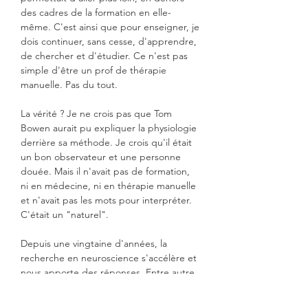
des cadres de la formation en elle-
même. C'est ainsi que pour enseigner, je
dois continuer, sans cesse, d'apprendre,
de chercher et d'étudier. Ce n'est pas
simple d'être un prof de thérapie
manuelle. Pas du tout.
La vérité ? Je ne crois pas que Tom
Bowen aurait pu expliquer la physiologie
derrière sa méthode. Je crois qu'il était
un bon observateur et une personne
douée. Mais il n'avait pas de formation,
ni en médecine, ni en thérapie manuelle
et n'avait pas les mots pour interpréter.
C'était un "naturel".
Depuis une vingtaine d'années, la
recherche en neuroscience s'accélère et
nous apporte des réponses. Entre autre,
vous apprendrez qu'il existe dans les
muscles d'autres fibres afférentes que