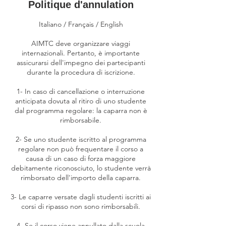
Politique d'annulation
Italiano / Français / English
AIMTC deve organizzare viaggi
internazionali. Pertanto, è importante
assicurarsi dell'impegno dei partecipanti
durante la procedura di iscrizione.
1- In caso di cancellazione o interruzione
anticipata dovuta al ritiro di uno studente
dal programma regolare: la caparra non è
rimborsabile.
2- Se uno studente iscritto al programma
regolare non può frequentare il corso a
causa di un caso di forza maggiore
debitamente riconosciuto, lo studente verrà
rimborsato dell'importo della caparra.
3- Le caparre versate dagli studenti iscritti ai
corsi di ripasso non sono rimborsabili.
4- Se il corso viene annullato dalla scuola