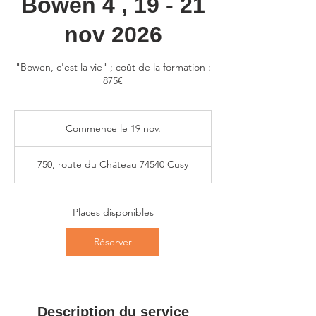
Bowen 4 , 19 - 21
nov 2026
"Bowen, c'est la vie" ; coût de la formation :
875€
Commence le 19 nov.
C
o
m
750, route du Château 74540 Cusy
m
e
n
c
Places disponibles
e
l
Réserver
e
1
9
n
o
Description du service