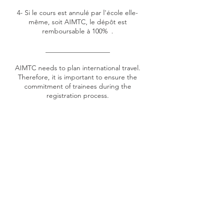
4- Si le cours est annulé par l'école elle-
même, soit AIMTC, le dépôt est
remboursable à 100% .
___________________
AIMTC needs to plan international travel.
Therefore, it is important to ensure the
commitment of trainees during the
registration process.
1- In case of cancellation or early termination
due to a student withdrawing from the
regular program: deposits are non-
refundable.
2- If a student in the regular program is
unable to attend the training due to a duly
recognized case of force majeure, the
student will be reimbursed for the deposit
amount.
3- Deposits made by students in review